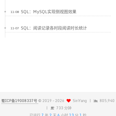
SQL：MySQL实现侧视图效果
11-08
SQL：阅读记录各时段阅读时长统计
11-07
蜀ICP备19008337号
© 2019 –
2026
SiriYang
|
805,940
|
733 分钟
已运行
7
年
2
天
6
小时
13
分
1
秒