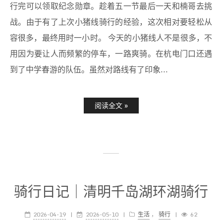
骑行日记｜556公园小猪线骑行
活动
2026-05-05
2026-06-14
生活
，
骑行
36
357
1 分钟
节前就在小红书上刷到了556公园的小猪线骑行活动，骑
行完可以领取纪念勋章。趁着五一节最后一天和楠哥去挑
战。由于有了上次小猪线骑行的经验，这次相对要轻松从
容很多，最终用时一小时。 今天的小猪线人不是很多，不
用因为要让人而频繁的停车，一路爽骑。在杭电门口还遇
到了中学春游的队伍。虽然对路线有了印象...