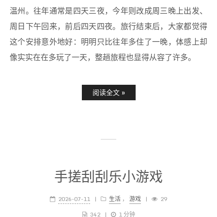
温州。往年通常是四天三夜，今年则改成周三晚上出发、
周日下午回来，前后四天四夜。旅行结束后，大家都觉得
这个安排意外地好：明明只比往年多住了一晚，体感上却
像实实在在多玩了一天，整趟旅程也显得从容了许多。
阅读全文 »
手搓刮刮乐小游戏
2026-07-11
生活
，
游戏
29
342
1 分钟