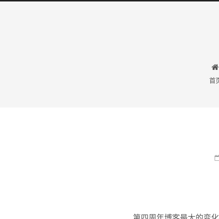
35
92
首
分类
标签
第四周年博客最大的变化