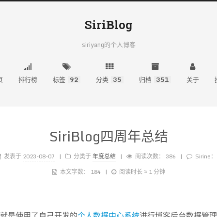
SiriBlog
siriyang的个人博客
页
排行榜
标签
92
分类
35
归档
351
关于
SiriBlog四周年总结
发表于
2023-08-07
分类于
年度总结
阅读次数：
386
Sirine：
本文字数：
184
阅读时长 ≈
1 分钟
就是使用了自己开发的
个人数据中心系统
进行博客后台数据管理