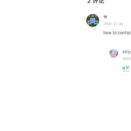
2
评论
⚒
2023-12-26
how to contac
siri
2023
@⚒