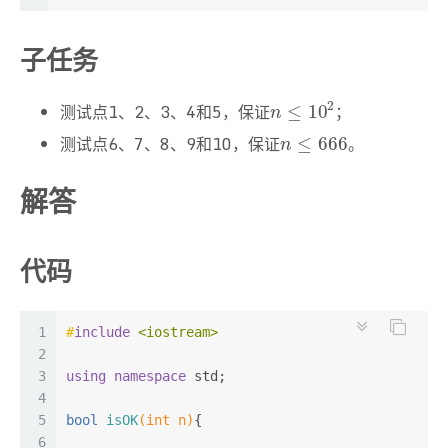
子任务
2
测试点1、2、3、4和5，保证
；
n
≤
10
2
≤
10
n
测试点6、7、8、9和10，保证
。
n
≤
666
≤
666
n
解答
代码
1
#
include
<iostream>
2
3
using
namespace
 std;
4
5
bool
isOK
(
int
 n)
{
6