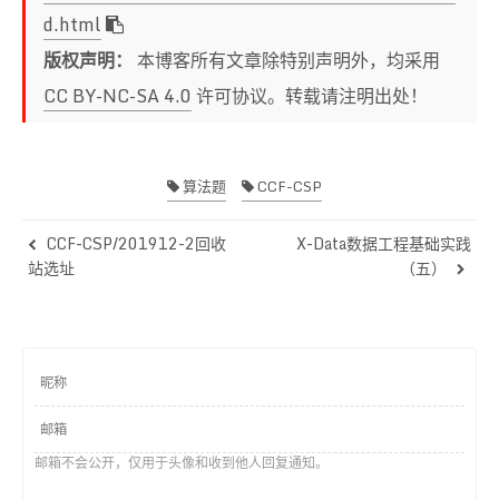
27
d.html
28
for
(
int
 i=
0
;count<n;i++){
版权声明：
本博客所有文章除特别声明外，均采用
29
if
(!
isOK
(num++))
30
			res[i%
4
]++;
CC BY-NC-SA 4.0
许可协议。转载请注明出处！
31
else
32
			count++;
33
	}
34
算法题
CCF-CSP
35
for
(
int
 i=
0
;i<
4
;i++)
36
		cout<<res[i]<<endl;
CCF-CSP/201912-2回收
X-Data数据工程基础实践
37
站选址
（五）
38
return
0
;
39
}
邮箱不会公开，仅用于头像和收到他人回复通知。