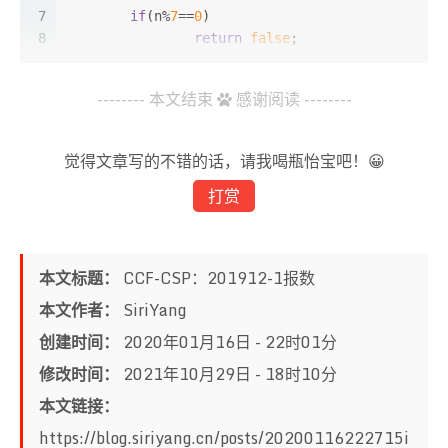
7
if
(n%
7
==
0
)
8
return
false
;
9
10
while
(n>
0
){
-------- 本文结束
感谢阅读 --------
11
if
(n%
10
==
7
)
12
return
false
;
13
		n=n/
10
;
觉得文章写的不错的话，请我喝瓶怡宝吧！😀
14
	}
打赏
15
16
return
true
;
17
}
18
本文标题：
CCF-CSP：201912-1报数
19
int
main
(
int
 argc, 
char
** argv)
{
20
本文作者：
SiriYang
21
int
 res[
4
]={
0
}; 
创建时间：
2020年01月16日 - 22时01分
22
int
 n;
23
int
 num=
1
;
修改时间：
2021年10月29日 - 18时10分
24
int
 count=
0
;
本文链接：
25
https://blog.siriyang.cn/posts/20200116222715i
26
	cin>>n;