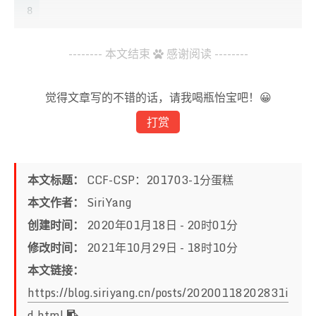
8
9
	cin>>n>>k;
10
-------- 本文结束
感谢阅读 --------
11
int
 sum,res;
12
	sum=
0
;
13
	res=
0
;
觉得文章写的不错的话，请我喝瓶怡宝吧！😀
14
for
(
int
 i=
0
;i<n;i++){
打赏
15
int
 t;
16
		cin>>t;
17
		sum+=t;
18
if
(sum>=k){
本文标题：
CCF-CSP：201703-1分蛋糕
19
			sum=
0
;
20
			res++;
本文作者：
SiriYang
21
		}
创建时间：
2020年01月18日 - 20时01分
22
	}
23
if
(sum)
修改时间：
2021年10月29日 - 18时10分
24
		res++;
本文链接：
25
	cout<<res;
https://blog.siriyang.cn/posts/20200118202831i
26
27
return
0
;
d.html