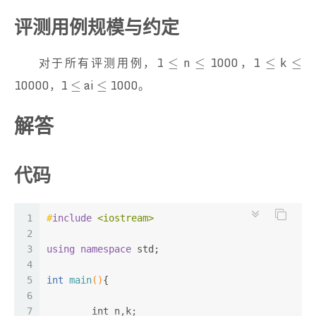
评测用例规模与约定
对于所有评测用例，1
n
1000，1
k
≤
≤
≤
≤
≤
≤
≤
≤
10000，1
ai
1000。
≤
≤
≤
≤
解答
代码
1
#
include
<iostream>
2
3
using
namespace
 std;
4
5
int
main
()
{
6
7
int
 n,k;