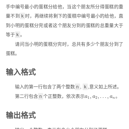
手中编号最小的蛋糕分给他，当这个朋友所分得蛋糕的重
量不到
时，再继续将剩下的蛋糕中编号最小的给他，直
k
到小明的蛋糕分完或者这个朋友分到的蛋糕的总重量大于
等于
。
k
请问当小明的蛋糕分完时，总共有多少个朋友分到了
蛋糕。
输入格式
输入的第一行包含了两个整数
,
,意义如上所述。
n
k
第二行包含
个正整数，依次表示
。
a
1
,
a
2
,
…
,
a
n
,
,
…
,
n
a
a
a
1
2
n
输出格式