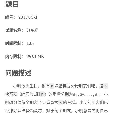
题目
编号：
201703-1
试题名称：
分蛋糕
时间限制：
1.0s
内存限制：
256.0MB
问题描述
小明今天生日，他有
块蛋糕要分给朋友们吃，这
n
n
块蛋糕（编号为1到
）的重量分别为
。小
a
1
,
a
2
,
…
,
a
n
,
,
…
,
n
a
a
a
1
2
n
明想分给每个朋友至少重量为
的蛋糕。小明的朋友们已
k
经排好队准备领蛋糕，对于每个朋友，小明总是先将自己