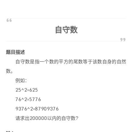
12
if
(!(b%i))
13
                n+=i;
14
if
(n==a && a<b)  
/*使每对亲密数只输出一次*
15
printf
(
"(%d,%d)"
, a, b);  
/*若n=a
自守数
16
    }
17
18
return
0
;
19
}
题目描述
自守数是指一个数的平方的尾数等于该数自身的自然
数。
例如：
25^2=625
76^2=5776
9376^2=87909376
请求出200000以内的自守数?