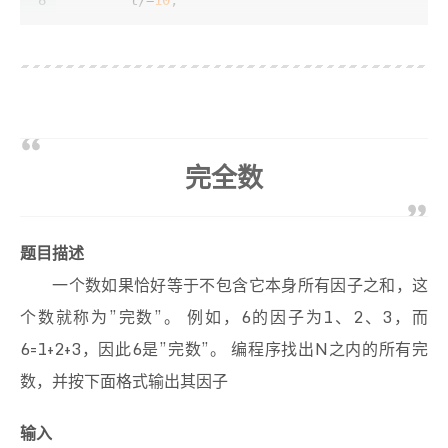
8
        t/=
10
;
9
        n2=t%
10
;
10
        t/=
10
;
11
        n3=t%
10
;
12
if
(n1*n1*n1+n2*n2*n2+n3*n3*n3==i)
13
printf
(
"%d\n"
,i);
14
    }
15
return
0
;
完全数
16
} 
题目描述
一个数如果恰好等于不包含它本身所有因子之和，这
个数就称为”完数”。 例如，6的因子为1、2、3，而
6=1+2+3，因此6是”完数”。 编程序找出N之内的所有完
数，并按下面格式输出其因子
输入