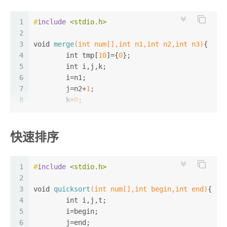
26
13
}
while
(d>=
1
){
14
1
#
include
<stdio.h>
for
(i=d;i<n;i++){
15
2
			t=num[i];
16
3
void
merge
(
int
 num[],
int
			j=i-d;
 n1,
int
 n2,
int
 n3)
{
17
4
int
 tmp[
10
]={
0
};
while
(j>=
0
 && t<num[j])
18
5
int
 i,j,k;
				num[j+d]=num[j]
19
6
	i=n1;
				j-=d;
20
7
	j=n2+
1
;
			}
21
8
	k=
0
;
			num[j+d]=t;
22
9
		}
23
10
while
(i<=n2&&j<=n3){
		d/=
2
;
快速排序
24
11
	}
if
(num[i]<num[j])
25
12
			tmp[k++]=num[i++];
26
13
for
(i=
0
;i<n;i++)
else
27
14
1
#
include
<stdio.h>
printf
(
"%d "
			tmp[k++]=num[j++];
,num[i]);
28
15
2
	}
29
16
3
void
quicksort
return
(
0
int
;
 num[],
int
 begin,
int
 end)
{
30
17
4
}
while
int
 i,j,t;
(i<=n2)
18
5
	i=begin;
		tmp[k++]=num[i++];
19
6
	j=end;