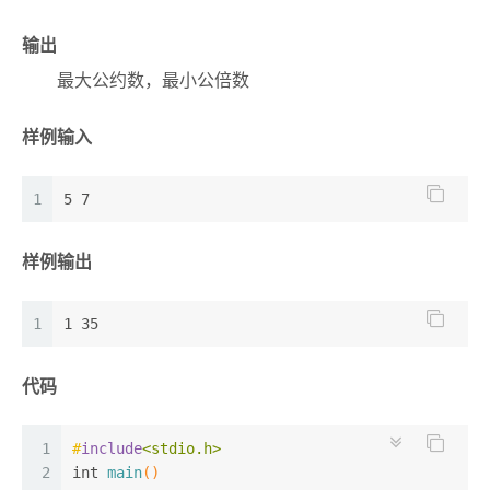
40
27
int
if
(i<end)
 i,j;
41
28
		quicksort(num,i+
1
,end);
输出
42
29
}
for
(i=
0
;i<n;i++)
最大公约数，最小公倍数
43
30
scanf
(
"%d"
,num+i);
44
31
int
main
()
 {
45
32
	mergesort(num,
0
,n
-1
);
样例输入
46
33
int
 num[
10
]={
0
};
47
34
for
int
(i=
 n=
0
10
;i<n;i++)
,t,d;
48
35
int
 i,j;
printf
(
"%d "
,num[i]);
1
5 7
49
36
50
37
return
for
(i=
0
0
;i<n;i++)
;
样例输出
51
38
}
scanf
(
"%d"
,num+i);
39
40
	quicksort(num,
0
,n
-1
);
1
1 35
41
42
for
(i=
0
;i<n;i++)
代码
43
printf
(
"%d "
,num[i]);
44
45
return
0
;
1
#
include
<stdio.h>
46
}
2
int
main
()