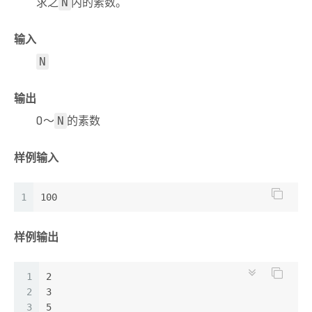
求之
内的素数。
N
21
return
0
;
22
} 
23
输入
N
输出
0～
的素数
N
样例输入
1
100
样例输出
1
2
2
3
3
5