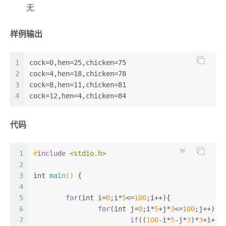
无
样例输出
1
cock=0,hen=25,chicken=75
2
cock=4,hen=18,chicken=78
3
cock=8,hen=11,chicken=81
4
cock=12,hen=4,chicken=84
代码
1
#
include
<stdio.h>
2
3
int
main
()
 {
4
5
for
(
int
 i=
0
;i*
5
<=
100
;i++){
6
for
(
int
 j=
0
;i*
5
+j*
3
<=
100
;j++){
7
if
((
100
-i*
5
-j*
3
)*
3
+i+j=