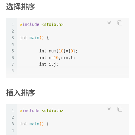
选择排序
11
12
for
(i=
0
;i<n;i++)
13
for
(j=i+
1
;j<n;j++){
14
1
#
include
<stdio.h>
if
(num[j]<num[i]){
15
2
int
 t=num[j];
16
3
int
main
()
 {
				num[j]=num[i];
17
4
				num[i]=t;
18
5
int
 num[
10
]={
0
};
			}
19
6
int
 n=
10
		}
,min,t;
20
7
int
 i,j;
21
8
for
(i=
0
;i<n;i++)
22
9
for
(i=
0
;i<n;i++)
printf
(
"%d "
,num[i]);
23
10
scanf
(
"%d"
,num+i);
插入排序
24
11
return
0
;
25
12
}
for
(i=
0
;i<n;i++){
13
		min=i;
14
1
#
include
<stdio.h>
for
(j=i;j<n;j++){
15
2
if
(num[j]<num[min]){
16
3
int
main
()
 {
				min=j;
17
4
			}