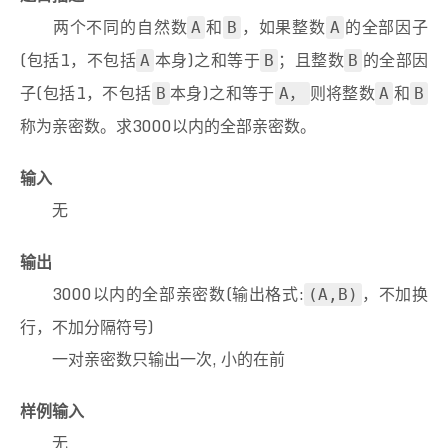
20
printf
(
" %d"
,j);
两个不同的自然数
和
，如果整数
的全部因子
A
B
A
21
printf
(
"\n"
);
22
        }
(包括1，不包括
本身)之和等于
；且整数
的全部因
A
B
B
23
    }
子(包括1，不包括
本身)之和等于
则将整数
和
B
A，
A
B
24
25
return
0
;
称为亲密数。求3000以内的全部亲密数。
26
}
输入
无
输出
3000以内的全部亲密数(输出格式:
，不加换
(A,B)
行，不加分隔符号)
一对亲密数只输出一次, 小的在前
样例输入
无