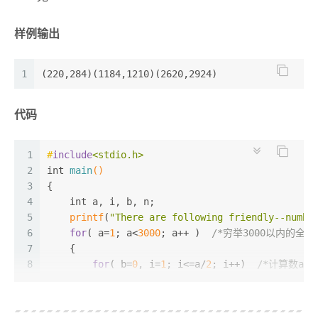
样例输出
1
(220,284)(1184,1210)(2620,2924)
代码
1
#
include
<stdio.h>
2
int
main
()
3
{
4
int
 a, i, b, n;
5
printf
(
"There are following friendly--numbe
6
for
( a=
1
; a<
3000
; a++ )  
/*穷举3000以内的全部
7
    {
8
for
( b=
0
, i=
1
; i<=a/
2
; i++)  
/*计算数a
9
if
(!(a%i))
10
                b+=i;
11
for
( n=
0
, i=
1
; i<=b/
2
; i++ )  
/*计算b的