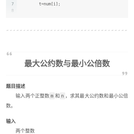
20
7
while
	t=num[i];
(j<=n3)
21
8
		tmp[k++]=num[j++];
22
9
while
(i<j){
23
10
for
(i=n1,k=
while
0
;i<=n3;i++,k++)
(i<j && t<num[j])j--;
24
11
		num[i]=tmp[k];
if
(i<j){
25
12
}
			num[i]=num[j];
26
13
			i++;
27
14
void
mergesort
(
int
		}
 num[],
int
 begin,
int
 end)
{
28
15
if
(begin<end){
最大公约数与最小公倍数
29
16
int
while
 mid=(begin+end)/
(i<j && t>=num[i])i++;
2
;
30
17
		mergesort(num,begin,mid);
if
(i<j){
31
18
		mergesort(num,mid+
			num[j]=num[i];
1
,end);
32
19
		merge(num,begin,mid,end);
			j--;
题目描述
33
20
	}
		}
输入两个正整数
和
，求其最大公约数和最小公倍
m
n
34
21
}
	}
35
22
数。
36
23
int
main
()
	num[i]=t;
 {
37
24
输入
38
25
int
if
(begin<i)
 num[
10
]={
0
};
39
26
int
 n=
10
,t,d;
		quicksort(num,begin,i
-1
);
两个整数