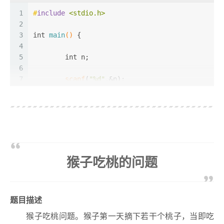
10
scanf
(
"%d"
,&n);
24
89
11
1
#
include
<stdio.h>
25
97
12
2
for
(i=
2
;i<=n;i++)
13
3
int
main
()
 {
		num[i]=i;
14
4
15
5
for
int
(i=
 n;
2
;i<
sqrt
(n);i++){
16
6
for
(j=i+
1
;j<=n;j++){
17
7
scanf
(
"%d"
,&n);
if
(num[i]!=
0
 && num[j]!
18
8
if
(num[j]%num[i
19
9
if
(n>=
2
)
					num[j]=
20
10
		}
printf
(
"2\n"
);
21
11
	}
22
12
for
(
int
 i=
3
;i<n;i+=
2
){
23
13
for
(i=
2
;i<=n;i++)
int
 f=
1
;
猴子吃桃的问题
24
14
if
for
(num[i]!=
(
int
 j=
3
0
;j<i/
)
2
;j++)
25
15
printf
if
(i%j==
(
"%d\n"
0
){
,i);
26
16
				f=
0
;
27
17
return
0
;
break
;
题目描述
28
18
}
			}
19
if
(f)
猴子吃桃问题。猴子第一天摘下若干个桃子，当即吃
20
printf
(
"%d\n"
,i);