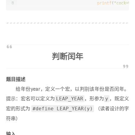
8
printf
(
"cock=%d
9
		}
10
	}
11
12
return
0
;
13
}
判断闰年
题目描述
给年份year，定义一个宏，以判别该年份是否闰年。
提示：宏名可以定义为
，形参为
，既定义
LEAP_YEAR
y
宏的形式为
（读者设计的字
#define LEAP_YEAR(y)
符串）
输入