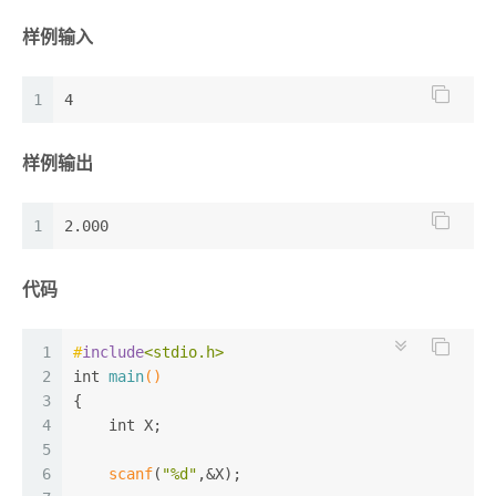
样例输入
1
4
样例输出
1
2.000
代码
1
#
include
<stdio.h>
2
int
main
()
3
{
4
int
 X;
5
6
scanf
(
"%d"
,&X);