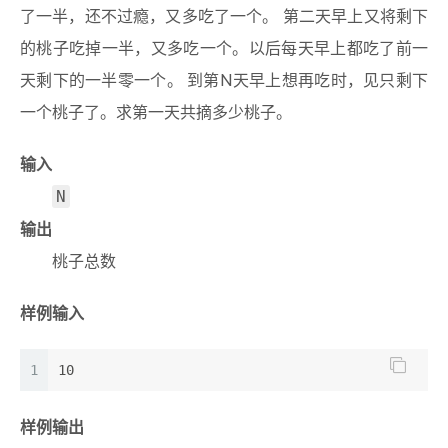
了一半，还不过瘾，又多吃了一个。 第二天早上又将剩下
21
	}
22
的桃子吃掉一半，又多吃一个。以后每天早上都吃了前一
23
return
0
;
天剩下的一半零一个。 到第N天早上想再吃时，见只剩下
24
}
一个桃子了。求第一天共摘多少桃子。
输入
N
输出
桃子总数
样例输入
1
10
样例输出