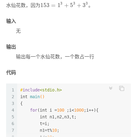
3
3
3
水仙花数，因为
。
153
=
1
3
+
5
3
+
3
3
153
=
1
+
5
+
3
24
return
0
;
25
}
输入
无
输出
输出每一个水仙花数，一个数占一行
代码
1
#
include
<stdio.h>
2
int
main
()
3
{
4
for
(
int
 i =
100
 ;i<
1000
;i++){
5
int
 n1,n2,n3,t;
6
        t=i;
7
        n1=t%
10
;