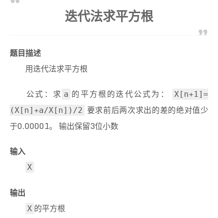
15
迭代法求平方根
16
return
0
;
17
}
题目描述
用迭代法求平方根
公式：求
的平方根的迭代公式为：
a
X[n+1]=
要求前后两次求出的差的绝对值少
(X[n]+a/X[n])/2
于0.00001。 输出保留3位小数
输入
X
输出
的平方根
X