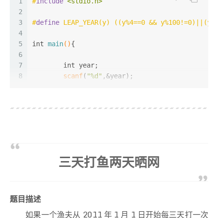
1
#
include
<stdio.h>
2
3
#
define
 LEAP_YEAR(y) ((y%4==0 && y%100!=0)||(y%
4
5
int
main
()
{
6
7
int
 year;
8
scanf
(
"%d"
,&year); 
9
10
if
(LEAP_YEAR(year))
11
printf
(
"L"
); 
12
else
13
printf
(
"N"
); 
14
15
return
0
;
三天打鱼两天晒网
16
} 
题目描述
如果一个渔夫从 2011 年 1 月 1 日开始每三天打一次