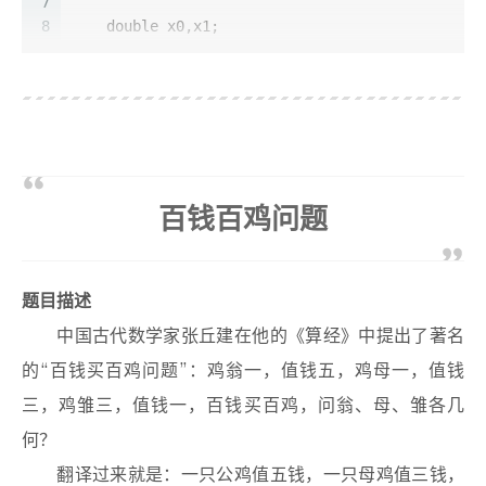
7
8
double
 x0,x1;
9
    x0=X/
2
;
10
    x1=(x0+X/x0)/
2
;
11
do
{
12
        x0=x1;
13
        x1=(x0+X/x0)/
2
;
14
15
    }
while
(x0-x1>=
1e-5
);
百钱百鸡问题
16
17
printf
(
"%.3f"
,x1);
18
19
return
0
;
题目描述
20
}
中国古代数学家张丘建在他的《算经》中提出了著名
的“百钱买百鸡问题”：鸡翁一，值钱五，鸡母一，值钱
三，鸡雏三，值钱一，百钱买百鸡，问翁、母、雏各几
何？
翻译过来就是：一只公鸡值五钱，一只母鸡值三钱，