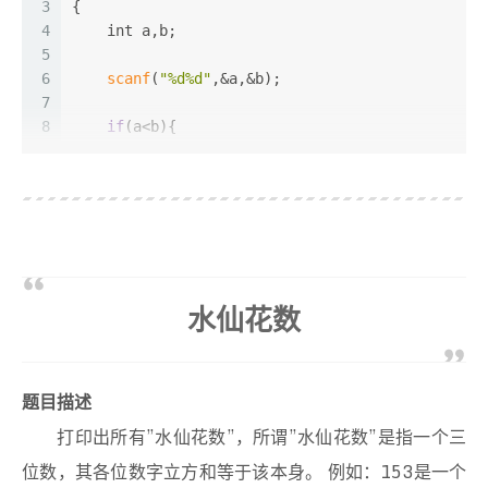
3
{
4
int
 a,b;
5
6
scanf
(
"%d%d"
,&a,&b);
7
8
if
(a<b){
9
int
 t=a;
10
        a=b;
11
        b=t;
12
    }
13
14
int
 p=a*b;
15
int
 r;
水仙花数
16
while
(b!=
0
){
17
        r=a%b;
18
        a=b;
19
        b=r;
题目描述
20
    }
打印出所有”水仙花数”，所谓”水仙花数”是指一个三
21
22
printf
(
"%d %d\n"
,a,p/a);
位数，其各位数字立方和等于该本身。 例如：153是一个
23