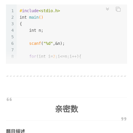
1
#
include
<stdio.h>
2
int
main
()
3
{
4
int
 n;
5
6
scanf
(
"%d"
,&n);
7
8
for
(
int
 i=
2
;i<=n;i++){
9
10
int
 s=
0
;
11
12
for
(
int
 j=
1
;j<i;j++){
13
if
((i%j)==
0
)s+=j;
14
        }
15
亲密数
16
if
(i==s){
17
printf
(
"%d its factors are"
,i);
18
for
(
int
 j=
1
;j<i;j++)
19
if
(i%j==
0
)
题目描述