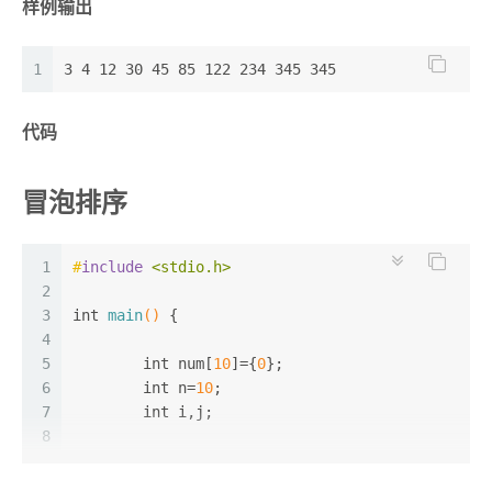
样例输出
1
3 4 12 30 45 85 122 234 345 345
代码
冒泡排序
1
#
include
<stdio.h>
2
3
int
main
()
 {
4
5
int
 num[
10
]={
0
};
6
int
 n=
10
;
7
int
 i,j;
8
9
for
(i=
0
;i<n;i++)
10
scanf
(
"%d"
,num+i);