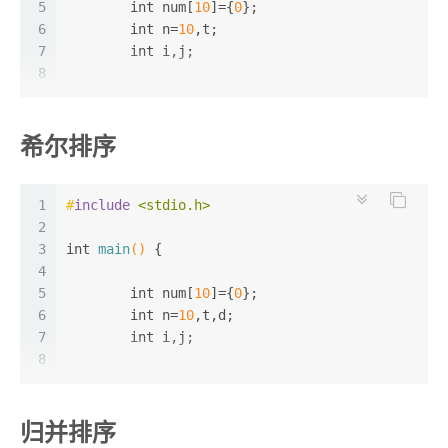
18
5
int
 num[
		}
10
]={
0
};
19
6
int
 n=
10
		t=num[i];
,t;
20
7
int
 i,j;
		num[i]=num[min];
21
8
		num[min]=t;
22
9
	}
for
(i=
0
;i<n;i++)
23
10
scanf
(
"%d"
,num+i);
希尔排序
24
11
for
(i=
0
;i<n;i++)
25
12
for
(i=
0
;i<n;i++){
printf
(
"%d "
,num[i]);
26
13
		t=num[i];
27
14
1
#
include
return
<stdio.h>
0
;
		j=i
-1
;
28
15
2
}
while
(j>=
0
 && t<num[j]){
16
3
int
main
()
 {
			num[j+
1
]=num[j];
17
4
			j--;
18
5
int
 num[
		}
10
]={
0
};
19
6
int
 n=
10
		num[j+
,t,d;
1
]=t;
20
7
	}
int
 i,j;
21
8
22
9
for
for
(i=
(i=
0
0
;i<n;i++)
;i<n;i++)
23
10
printf
scanf
(
(
"%d"
"%d "
,num+i);
,num[i]);
归并排序
24
11
25
12
return
	d=n/
2
;
0
;