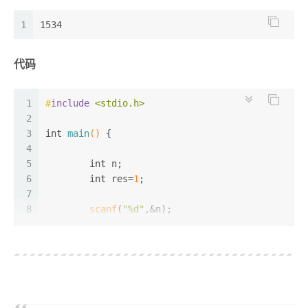
1
1534
代码
1
#
include
<stdio.h>
2
3
int
main
()
 {
4
5
int
 n;
6
int
 res=
1
;
7
8
scanf
(
"%d"
,&n);
9
10
for
(
int
 i=
1
;i<n;i++){
11
		res=(res+
1
)*
2
;	
12
	}
13
14
printf
(
"%d"
,res);