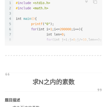
1
#
include
<stdio.h>
2
#
include
<math.h>
3
4
int
main
()
{
5
printf
(
"0"
);
6
for
(
int
 i=
1
;i<=
200000
;i++){
7
int
 len=
0
;
8
for
(
int
 j=i;j>
0
;j/=
10
,len++);
9
10
int
 tail=
0
,t=i;
11
for
(
int
 j=
0
;j<len;j++){
12
			tail+=(i*(t%
10
)%(
int
)
po
13
			t/=
10
;
14
		}
15
		tail%=(
int
)
pow
(
10
,len);
求N之内的素数
16
17
if
(tail==i)
18
printf
(
"  %d"
,i);
19
	}
题目描述
20