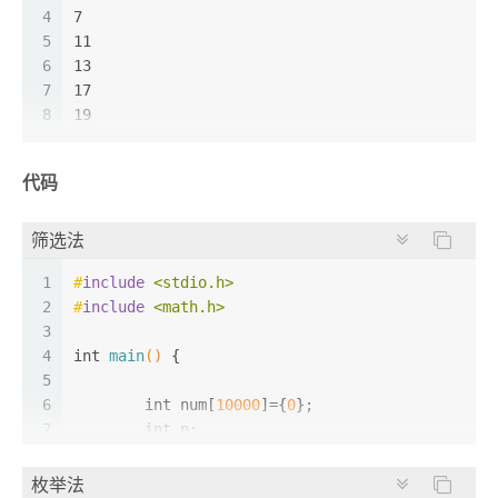
4
7
5
11
6
13
7
17
8
19
9
23
10
29
代码
11
31
12
37
筛选法
13
41
14
43
1
#
include
<stdio.h>
15
47
2
#
include
<math.h>
16
53
3
17
59
4
int
main
()
 {
18
61
5
19
67
6
int
 num[
10000
]={
0
};
20
71
7
int
 n;
21
73
8
int
 i,j;
22
79
9
枚举法
23
83