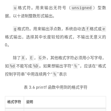
格式符。用来输出无符号（
）型数
u
unsigned
据，以十进制整数形式输出。
格式符。用来输出浮点数，系统自动选
格式或
g
f
e
格式输出，选择其中长度较短的格式，不输出无意义的
0。
除了
，
，
外，其他格式字符必须用小写字母，
X
E
G
如
不能写成
。如果想输出字符“
”，应该在“格式
%d
%D
%
控制字符串”中用连续两个“
”表示
%
表 3.6 printf 函数中用到的格式字符
格式字符
说明