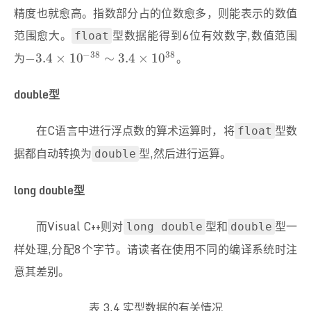
精度也就愈高。指数部分占的位数愈多，则能表示的数值
范围愈大。
型数据能得到6位有效数字,数值范围
float
−
38
38
为
。
−
3.4
×
10
−
38
∼
3.4
×
10
38
−
3.4
×
10
∼
3.4
×
10
double型
在C语言中进行浮点数的算术运算时，将
型数
float
据都自动转换为
型,然后进行运算。
double
long double型
而Visual C++则对
型和
型一
long double
double
样处理,分配8个字节。请读者在使用不同的编译系统时注
意其差别。
表 3.4 实型数据的有关情况