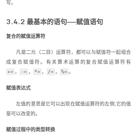
写。
3.4.2 最基本的语句——赋值语句
复合的赋值运算符
凡是二元（二目）运算符，都可以与赋值符一起组合
成复合赋值符。有关算术运算的复合赋值运算符有
，
，
，
，
。
+=
-=
*=
/=
%=
赋值表达式
左值的意思是它可以出现在赋值运算符的左侧,它的值
是可以改变的。
赋值过程中的类型转换