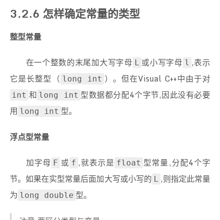
3.2.6 怎样确定常量的类型
整型常量
在一个整数的末尾加大写字母
或小写字母
,表示
L
l
它是长整型（
）。但在Visual C++中由于对
long int
和
型数据都分配4个字节,因此没有必要
int
long int
用
型。
long int
浮点型常量
加字母
或
,就表示是
型常量,分配4个字
F
f
float
节。如果在实型常量后面加大写或小写的
,则指定此常量
L
为
型。
long double