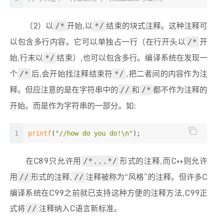
（2）以
开始,以
结束的块式注释。这种注释可
/*
*/
以包含多行内容。它可以单独占一行（在行开头以
开
/*
始,行末以
结束）,也可以包含多行。编译系统在发现一
*/
个
后,会开始找注释结束符
,把二者间的内容作为注
/*
*/
释。但应注意的是在字符串中的
和
都不作为注释的
//
/*
开始。而是作为字符串的一部分。如:
1
printf
(
"//how do you do!\n"
);
在C89只允许用
形式的注释,而C++则允许
/*...*/
用
形式的注释,
注释被称为“风格”的注释。但许多C
//
//
编译系统在C99之前就已支持这种方便的注释方法,C99正
式将
注释纳入C语言新标准。
//