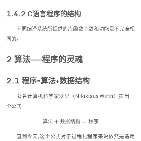
1.4.2 C语言程序的结构
不同编译系统所提供的库函数个数和功能是不完全相
同的。
2 算法——程序的灵魂
2.1 程序=算法+数据结构
著名计算机科学家沃思（Nikiklaus Wirth）提出一
个公式:
算
法
+
数
据
结
构
=
程
序
+
=
算
法
数
据
结
构
程
序
直到今天,这个公式对于过程化程序来说依然是适用