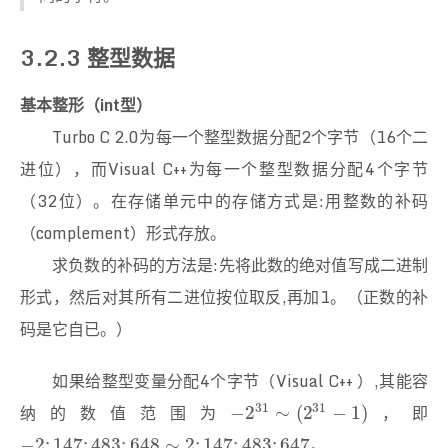
3.2.3 整型数据
基本整形（int型）
Turbo C 2.0为每一个整型数据分配2个字节（16个二
进位），而Visual C++为每一个整型数据分配4个字节
（32位）。在存储单元中的存储方式是:用整数的补码
（complement）形式存放。
求负数的补码的方法是:先将此数的绝对值写成二进制
形式，然后对其所有二进位按位取反,再加1。（正数的补
码是它自已。）
如果给整型变量分配4个字节（Visual C++ ）,其能容
31
31
纳的数值范围为
，即
−
2
31
∼
(
2
31
−
1
)
−
2
∼
(
2
−
1
)
。
−
2
;
147
;
483
;
648
∼
2
;
147
;
483
;
647
−
2
;
147
;
483
;
648
∼
2
;
147
;
483
;
647