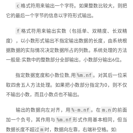
格式符用来输出一个字符。如果整数比较大，则把
c
它的最后一个字节的信息以字符形式输出。
格式符用来输出实数（包括单、双精度、长双精
f
度），以小数形式输出不指定输出数据的长度，由系统根
据数据的实际情况决定数据所占的列数。系统处理的方法
一般是:实数中的整数部分全部输出，小数部分输出6位。
指定数据宽度和小数位数,用
。对其后一位采
%m.nf
取四舍五人方法处理。如果把小数部分指定为0，则不仅
不输出小数，而且小数点也不输出。
输出的数据向左对齐，用
。在
的前面
%-m.nf
m.n
加一个负号，其作用与
形式作用基本相同，但当
%m.nf
数据长度不超过
时，数据向左靠，右端补空格。如:
m