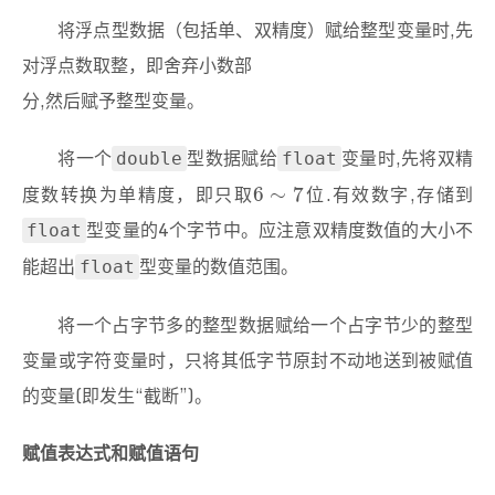
将浮点型数据（包括单、双精度）赋给整型变量时,先
对浮点数取整，即舍弃小数部
分,然后赋予整型变量。
将一个
型数据赋给
变量时,先将双精
double
float
度数转换为单精度，即只取
位.有效数字,存储到
6
∼
7
6
∼
7
型变量的4个字节中。应注意双精度数值的大小不
float
能超出
型变量的数值范围。
float
将一个占字节多的整型数据赋给一个占字节少的整型
变量或字符变量时，只将其低字节原封不动地送到被赋值
的变量(即发生“截断”)。
赋值表达式和赋值语句