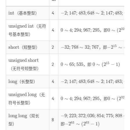
（基本整型）
4
int
−
2
;
147
;
483
;
648
∼
2
;
147
;
483
;
647
int
−
2
;
147
;
483
;
648
∼
2
;
147
;
483
;
64
（无符
unsigned int
unsigned int
32
4
，即
0
∼
4
;
294
;
967
;
295
0
∼
(
2
32
−
1
)
0
∼
4
;
294
;
967
;
295
0
∼
(
2
−
号基本整型）
15
1
（短整型）
2
，即
short
−
32
;
768
∼
32
;
767
−
2
15
∼
(
2
15
short
−
32
;
768
∼
32
;
767
−
2
∼
(
2
unsigned short
unsigned short
15
2
，即
0
∼
65
;
535
0
∼
(
2
15
−
1
)
0
∼
65
;
535
0
∼
(
2
−
1
)
（无符号短整型）
（长整型）
4
long
−
2
;
147
;
483
;
648
∼
2
;
147
;
483
;
647
long
−
2
;
147
;
483
;
648
∼
2
;
147
;
483
;
64
（无
unsigned long
unsigned long
32
4
，即
0
∼
4
;
294
;
967
;
295
0
∼
(
2
32
−
1
)
0
∼
4
;
294
;
967
;
295
0
∼
(
2
−
符号长整型）
（双长
long long
−
9
;
223
;
372
;
036
;
854
;
775
;
808
∼
9
;
long long
−
9
;
223
;
372
;
036
;
854
;
775
;
808
∼
8
63
63
型）
即
−
2
63
∼
(
2
63
−
1
)
−
2
∼
(
2
−
1
)