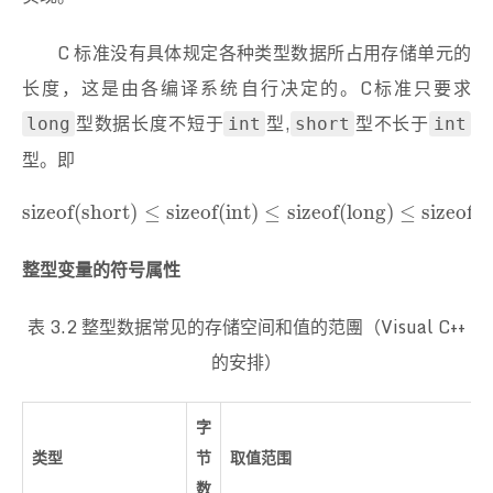
C 标准没有具体规定各种类型数据所占用存储单元的
长度，这是由各编译系统自行决定的。C标准只要求
型数据长度不短于
型,
型不长于
long
int
short
int
型。即
sizeof(short)
≤
sizeof(int)
≤
sizeof(long)
≤
sizeof(long l
sizeof(short)
≤
sizeof(int)
≤
sizeof(long)
≤
sizeof(
整型变量的符号属性
表 3.2 整型数据常见的存储空间和值的范團（Visual C++
的安排）
字
类型
节
取值范围
数