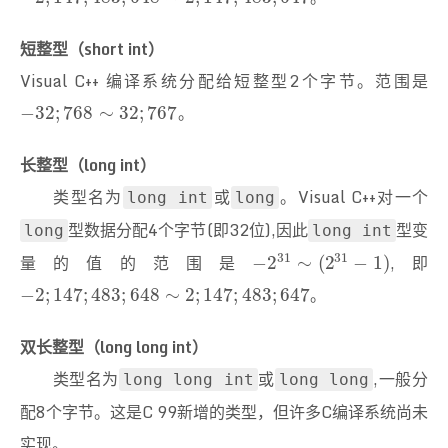
短整型（short int）
Visual C++ 编译系统分配给短整型2个字节。范围是
。
−
32
;
768
∼
32
;
767
−
32
;
768
∼
32
;
767
长整型（long int）
类型名为
或
。Visual C++对一个
long int
long
型数据分配4个字节(即32位),因此
型变
long
long int
31
31
量的值的范围是
,即
−
2
31
∼
(
2
31
−
1
)
−
2
∼
(
2
−
1
)
。
−
2
;
147
;
483
;
648
∼
2
;
147
;
483
;
647
−
2
;
147
;
483
;
648
∼
2
;
147
;
483
;
647
双长整型（long long int）
类型名为
或
,一般分
long long int
long long
配8个字节。这是C 99新增的类型，但许多C编译系统尚未
实现。