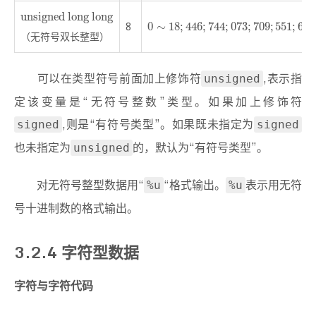
unsigned long long
unsigned long long
8
0
∼
18
;
446
;
744
;
073
;
709
;
551
;
615
0
∼
18
;
446
;
744
;
073
;
709
;
551
;
615
（无符号双长整型）
可以在类型符号前面加上修饰符
,表示指
unsigned
定该变量是“无符号整数”类型。如果加上修饰符
,则是“有符号类型”。如果既未指定为
signed
signed
也未指定为
的，默认为“有符号类型”。
unsigned
对无符号整型数据用“
“格式输出。
表示用无符
%u
%u
号十进制数的格式输出。
3.2.4 字符型数据
字符与字符代码