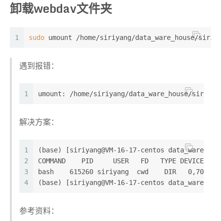
卸载webdav文件夹
1
sudo
 umount /home/siriyang/data_ware_house/sirid
遇到报错：
1
umount: /home/siriyang/data_ware_house/siridw_
解决方案：
1
(base) [siriyang@VM-16-17-centos data_ware_hou
2
COMMAND    PID     USER   FD   TYPE DEVICE SIZ
3
bash    615260 siriyang  cwd    DIR   0,70    
4
(base) [siriyang@VM-16-17-centos data_ware_hou
参考资料：