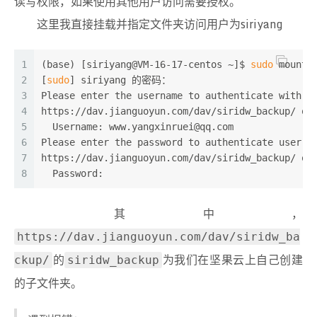
读写权限，如果使用其他用户访问需要授权。
57
for
 d 
in
 dirs:
这里我直接挂载并指定文件夹访问用户为siriyang
58
if
(re.
match
(
'\d{4}-\d{2}-\d{2}'
,d)!=
Non
59
            res=os.popen(
"rm -rf "
+os.path.join
60
            print_with_time(
"清除过期备份："
+os.p
1
(base) [siriyang@VM-16-17-centos ~]$ 
sudo
 mount 
61
2
[
sudo
] siriyang 的密码：
62
def
print_with_time
(
msg
):
3
Please enter the username to authenticate with s
63
print
(datetime.now().strftime(
"%Y-%m-%d %H:
4
https://dav.jianguoyun.com/dav/siridw_backup/ or
64
5
  Username: www.yangxinruei@qq.com
65
if
 __name__ == 
"__main__"
 :
6
Please enter the password to authenticate user w
66
    siridw_data_backup()
7
https://dav.jianguoyun.com/dav/siridw_backup/ or
8
  Password:
其中，
https://dav.jianguoyun.com/dav/siridw_ba
的
为我们在坚果云上自己创建
ckup/
siridw_backup
的子文件夹。