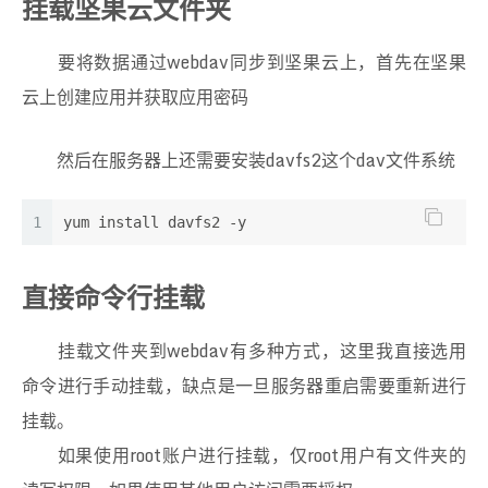
挂载坚果云文件夹
37
38
    clear_old_data(backup_root_dir,
30
)
要将数据通过webdav同步到坚果云上，首先在坚果
39
    print_with_time(
"数据备份完成，用时："
+
str
(tim
40
云上创建应用并获取应用密码
41
def
dump_table
(
table_name,backup_dir
):
42
    bt=time.time()
然后在服务器上还需要安装davfs2这个dav文件系统
43
44
    con_engine = create_engine(
'mysql+pymysql:/
45
1
yum install davfs2 -y
46
    sql = 
"select * from "
+table_name
47
48
    df=pd.read_sql(sql,con=con_engine)
直接命令行挂载
49
50
    df.to_csv(os.path.join(backup_dir,table_nam
挂载文件夹到webdav有多种方式，这里我直接选用
51
52
    print_with_time(
"备份完成："
+table_name+
"\t
命令进行手动挂载，缺点是一旦服务器重启需要重新进行
53
挂载。
54
def
clear_old_data
(
backup_root_dir,life_time
):
如果使用root账户进行挂载，仅root用户有文件夹的
55
    dirs=os.listdir(backup_root_dir)
56