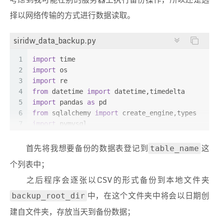
择以网络传输的方式进行数据读取。
siridw_data_backup.py
1
import
 time
2
import
 os
3
import
 re
4
from
 datetime 
import
 datetime,timedelta
5
import
 pandas 
as
 pd 
6
from
 sqlalchemy 
import
 create_engine,types
7
import
 pymysql
8
9
db_user=
"your_user_name"
# 用于连接数据库的用户名
首先将我想要备份的数据表登记到
这
table_name
10
db_passwd=
"your_password"
# 用于连接数据库的用户密
个列表中；
11
db_dbname=
"your_database_name"
# 数据库中待连接的
之后程序会逐张以CSV的形式备份到本地文件夹
12
db_hostname=
"your_hostname"
# 数据库主机地址
13
中，在这个文件夹中将会以日期创
backup_root_dir
14
def
siridw_data_backup
():
建自文件夹，存放当天到备份数据；
15
    bt=time.time()