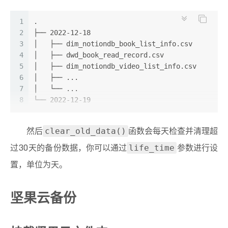
16
    print_with_time(
"开始数据备份"
)
17
1
.
18
# 想要备份的数据表
2
├── 2022-12-18
19
    table_name=[
"dwd_book_read_record"
,
3
│   ├── dim_notiondb_book_list_info.csv
20
"dim_notiondb_book_list_info"
,
4
│   ├── dwd_book_read_record.csv
21
"dim_notiondb_video_list_info"
,
5
│   ├── dim_notiondb_video_list_info.csv
22
# ...
6
│   ├── ...
23
                ]
7
│   └── ...
24
8
└── 2022-12-19
25
# 生产环境 本地存储备份数据的文件夹
9
│   ├── dim_notiondb_book_list_info.csv
26
    backup_root_dir=
"/your_path/siridw_backup"
10
│   ├── dwd_book_read_record.csv
27
然后
函数会每天检查并清理超
clear_old_data()
11
│   ├── dim_notiondb_video_list_info.csv
28
# 开发环境
12
│   ├── ...
过30天的备份数据，你可以通过
参数进行设
29
# backup_root_dir="./data"
life_time
13
│   └── ...
30
置，单位为天。
14
└── ...
31
    backup_dir=os.path.join(backup_root_dir,dat
32
坚果云备份
33
    os.makedirs(backup_dir, exist_ok=
True
)
34
35
for
 name 
in
 table_name:
36
        dump_table(name,backup_dir)