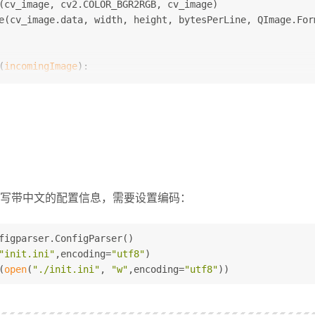
(cv_image, cv2.COLOR_BGR2RGB, cv_image)
e(cv_image.data, width, height, bytesPerLine, QImage.For
(
incomingImage
):
s a QImage into an opencv MAT format  '''
e = incomingImage.convertToFormat(QImage.Format_RGBA8888
mingImage.width()
omingImage.height()
ngImage.bits()
height * width * 
4
)
frombuffer(ptr, numpy.uint8).reshape((height, width, 
4
))
写带中文的配置信息，需要设置编码：
figparser.ConfigParser()
"init.ini"
,encoding=
"utf8"
)
(
open
(
"./init.ini"
, 
"w"
,encoding=
"utf8"
))