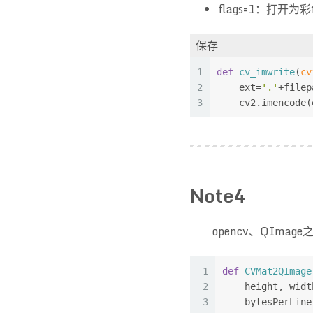
flags=1：打开为
保存
1
def
cv_imwrite
(
cv
2
    ext=
'.'
+filep
3
    cv2.imencode(
Note4
opencv、QImage
1
def
CVMat2QImage
2
    height, widt
3
    bytesPerLine