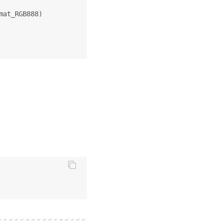
mat_RGB888)
)