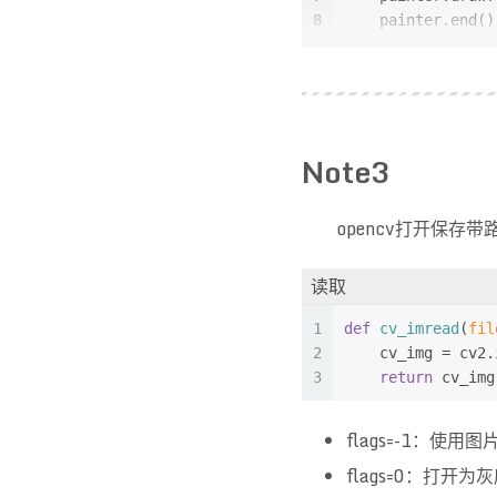
8
    painter.end()
9
return
 img
Note3
opencv打开保存带
读取
1
def
cv_imread
(
fil
2
    cv_img = cv2.
3
return
 cv_img
flags=-1：使用
flags=0：打开为