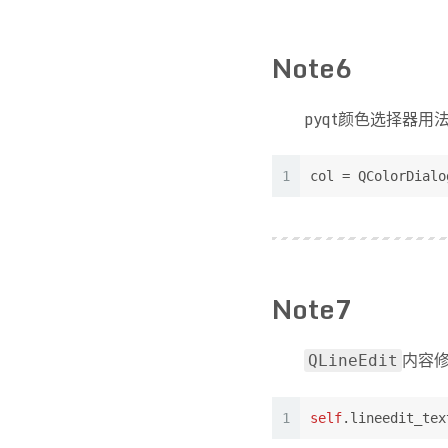
Note6
pyqt颜色选择器用
1
col = QColorDialo
Note7
内容
QLineEdit
1
self
.lineedit_tex