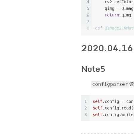
4
    cv2.cvtColor
5
    qimg = QImag
6
return
 qimg
7
8
def
QImage2CVMat
9
'''  Convert
10
    incomingImag
2020.04.16
11
    width = inco
12
    height = inc
13
    ptr = incomi
Note5
14
    ptr.setsize(
15
    arr = numpy.
16
return
 arr
读
configparser
1
self
.config = con
2
self
.config.read(
3
self
.config.write