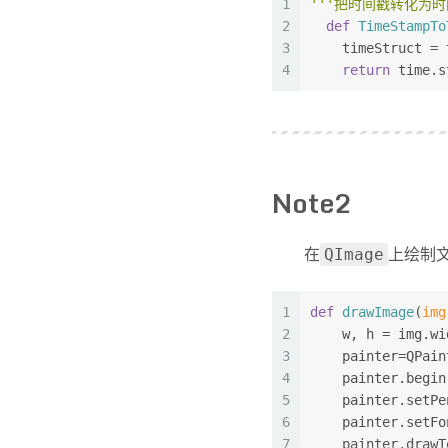
1
'''把时间戳转化为时间: 1
14
        time.cti
2
def
TimeStampTo
15
        time.cti
3
    timeStruct = 
16
        time.cti
4
return
 time.s
17
    ]
18
19
times = fileTime
20
print
(times)
21
print
(
type
(times
Note2
在
上绘制
QImage
1
def
drawImage
(
img
2
    w, h = img.wi
3
    painter=QPain
4
    painter.begin
5
    painter.setPe
6
    painter.setFo
7
    painter.drawT