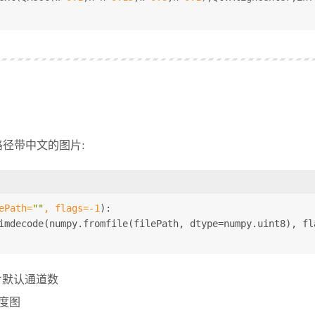
路径带中文的图片:
ePath=
""
, flags=-
1
):
imdecode(numpy.fromfile(filePath, dtype=numpy.uint8), fl
图片默认通道数
灰度图