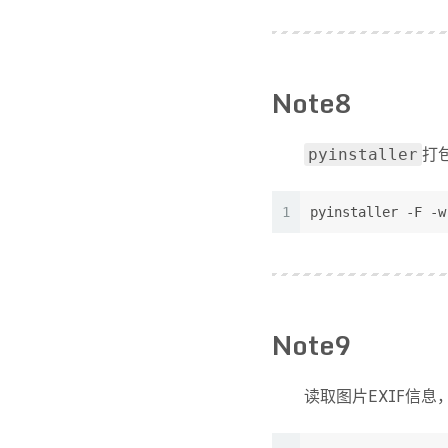
Note8
打
pyinstaller
1
pyinstaller -F -w
Note9
读取图片EXIF信息