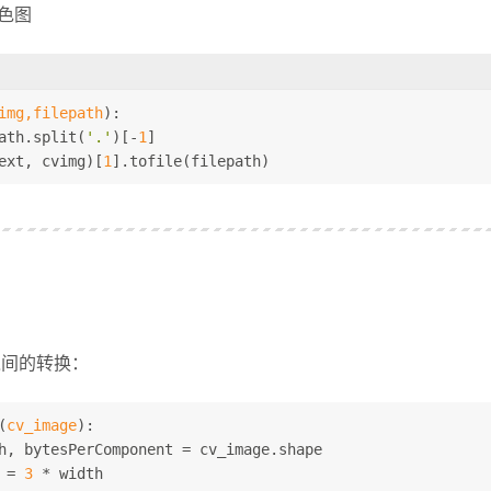
彩色图
img,filepath
):
ath.split(
'.'
)[-
1
]
ext, cvimg)[
1
].tofile(filepath)
之间的转换：
(
cv_image
):
h, bytesPerComponent = cv_image.shape
 = 
3
 * width