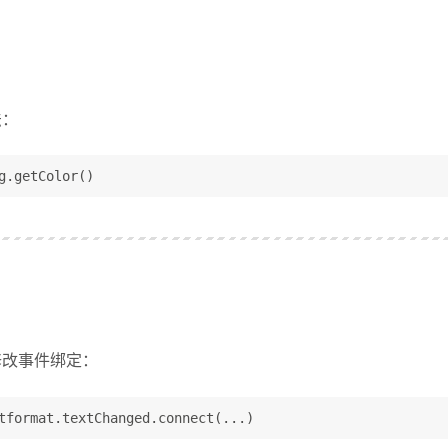
法：
g.getColor()
修改事件绑定：
tformat.textChanged.connect(...)