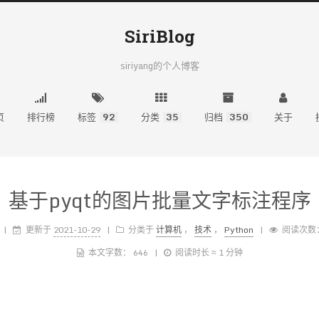
SiriBlog
siriyang的个人博客
页
排行榜
标签
92
分类
35
归档
350
关于
基于pyqt的图片批量文字标注程序
更新于
2021-10-29
分类于
计算机
，
技术
，
Python
阅读次数
本文字数：
646
阅读时长 ≈
1 分钟