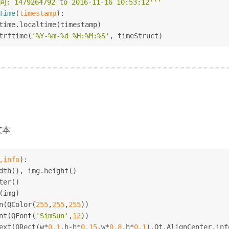
479264792 to 2016-11-16 10:53:12'''
me(os.path.getatime(file)),
Time
(
timestamp
):
me(os.path.getmtime(file)),
time.localtime(timestamp)
me(os.path.getctime(file))
trftime(
'%Y-%m-%d %H:%M:%S'
, timeStruct)
(os.getcwd())
))
文本
,info
):
dth(), img.height()
ter()
(img)
n(QColor(
255
,
255
,
255
))
nt(QFont(
'SimSun'
,
12
))
ext(QRect(w*
0.1
,h-h*
0.15
,w*
0.8
,h*
0.1
),Qt.AlignCenter,inf