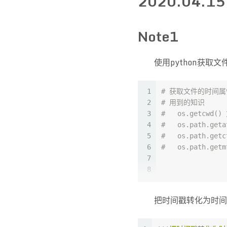
2020.04.15
友情链接
Note1
作品商铺
使用python获取文
1
# 获取文件的时间属
2
# 用到的知识
3
#   os.getcw
4
#   os.path.g
5
#   os.path.g
6
#   os.path.g
7
8
9
import
 time 
10
import
 os
把时间戳转化为时间
11
12
def
fileTime
(
fil
13
return
 [