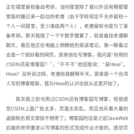
正在寝室留校备战考研，当时寝室除了我以外还有隔壁寝
室临时搬过来一起住的老唐（由于学校规定不允许留校一
个人一间寝室，至少凑成两个人），老唐留校也是为了准
备考研。那天我搞了一下午数学整累了，就准备找老唐聊
聊天，看见他正在电脑上倒腾他的英语笔记，第一眼看过
去是一个挺好看的网页，原来他在写博客。我问道“你用的
CSDN还是博客园？”，“不不不”他回我说：“是Hexo”。
Hexo？没听说过呀，老唐给我解释半天，原来是一个台湾
人写的博客框架，我与Hexo的认识也就从这里开始了。
其实我之前也用过CSDN还有博客园写博客，但是感
觉CSDN上面广告太多，页面太杂乱，而且充斥着大量的
盗版和劣质文章就不想用了；博客园的话是之前JavaWeb
后端的老师要求以写博客的形式完成作业才做的，感觉页