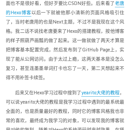
面也不是很好看，但好歹要比CSDN好些。后来看了
老唐
的Hexo博客
以后一下就被他那小清新的页面风格吸引住
了，当时老唐用的也是Next主题，不过不是我现在这个风
格。我二话不说找老唐要来了Hexo的搭建教程，按他博客
的样子照葫芦画瓢的做了起来。这一做就做了两天才算是
把博客基本配置完成，然后发布到了GitHub Page上，实
现了能从公网访问。由于太过上瘾，这两天基本是没怎么
复习，甚至连墨墨单词打卡也忘了一天，第二天想起来不
得不用补签卡续签。
后来又在Hexo学习过程中搜到了
yearito大佬的教程
，
可以说yearito大佬的教程是我学习过程中遇到的最系统最
全面的，也是质量最好的教程，同时它的博客风格我也非
常的喜欢，最终成为我学习的对象，可以发现我的博客就
是对他的复刻。随着对Hexo的系统源码越来越熟悉，在搭