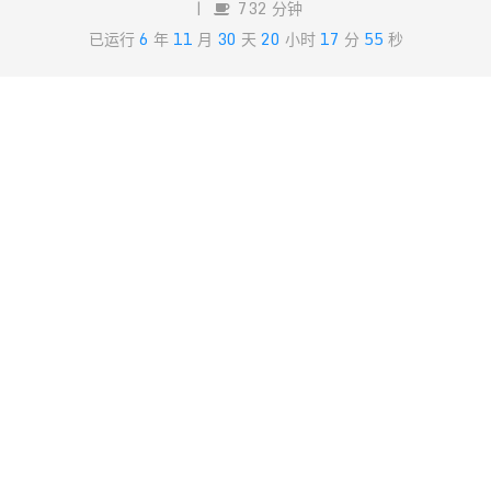
|
732 分钟
CC BY-NC-SA 4.0
许可协议。转载请注明出处！
已运行
6
年
11
月
30
天
20
小时
17
分
55
秒
年度总结
Python下汉字简体繁体的
NLP综合实践（一）
%
相互转换
邮箱不会公开，仅用于头像和收到他人回复通知。