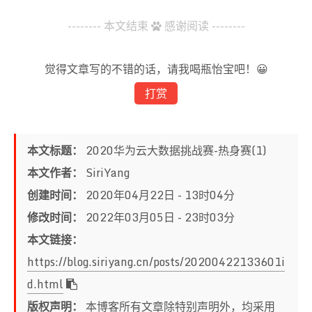
57
    all_data = all_data.groupby([
"weekday"
, 
"ti
15
58
return
 all_data
-------- 本文结束
感谢阅读 --------
16
# 对数据做预处理，提取相应特征
59
17
# data是batchin中的数据
60
def
train_model
():
18
def
_preprocess
(
self, data
):
61
    X_train, X_test, y_train, y_test = train_te
觉得文章写的不错的话，请我喝瓶怡宝吧！😀
19
       logger.info(
"begin to pre process"
)
62
print
(
"X_train shape is: "
 + 
str
(X_train.sh
20
       json_data = json.loads(data, object_pair
打赏
63
print
(
"X_test shape is: "
 + 
str
(X_test.shap
21
       days = json_data[
"req_data"
][
0
].split(
",
64
22
       df = pd.DataFrame(columns = [
"weekday"
, 
65
    params = {
'n_estimators'
: 
500
, 
'max_depth'
:
23
# generate X_test time between 5:00-20:5
66
'learning_rate'
: 
0.01
, 
'loss'
: 
'l
本文标题：
2020华为云大数据挑战赛-热身赛(1)
24
for
 day 
in
 days: 
# 根据每一天提取相应特征
67
    clf = GradientBoostingRegressor(**params)  
25
           timestamp = to_datetime(day, 
format
=
本文作者：
SiriYang
68
    clf.fit(X_train, y_train)                  
26
           df1 = pd.DataFrame({
"weekday"
:(times
69
    joblib.dump(clf, LOCAL_MODEL_PATH)         
创建时间：
2020年04月22日 - 13时04分
27
           df = df.append(df1, ignore_index=
Tru
70
28
       logger.info(
"end to pre process"
)
修改时间：
2022年03月05日 - 23时03分
71
    y_predict = clf.predict(X_test)            
29
return
 df
72
    mse = mean_squared_error(y_test, y_predict)
本文链接：
30
73
print
(
"MSE: %.4f"
 % mse)
31
# 对识别结果做后处理，以满足提交的格式要求，该部分
https://blog.siriyang.cn/posts/20200422133601i
74
32
# result_data是我们模型预测的结果
75
def
create_config
():
d.html
33
def
_postprocess
(
self, result_data
):
76
    schema_model=json.loads(
'{"model_algorithm"
34
       logger.info(
"begin to post process"
)
版权声明：
本博客所有文章除特别声明外，均采用
77
    schema_model[
'model_algorithm'
] = 
"gbtree_r