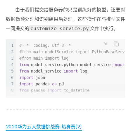
37
def
read_data_day
(
path, date
):
由于我们提交给服务器的只是训练好的模型，还要对
38
    day_data = pd.DataFrame(columns=[
"time"
,
"nu
39
    caldir = os.path.join(path, date)
数据做预处理和识别结果后处理，这些操作在与模型文件
40
# read data of one day
一同提交的
文件中执行。
customize_service.py
41
for
 f 
in
 os.listdir(caldir):
42
if
 re.
match
(
r'wuhe_zhangheng.*\.csv'
, f
43
            day_data = day_data.append(read_fil
1
# -*- coding: utf-8 -*-
44
return
 day_data
2
#from main.modelService import PythonBaseServic
45
3
#from main import log
46
# get and preprocess data
4
from
 model_service.python_model_service 
import
 
47
def
get_data
(
path
):
5
from
 model_service 
import
 log
48
    raw_data = pd.DataFrame(columns=[
"time"
, 
"n
6
import
 json
49
for
 day 
in
 os.listdir(path):  
# 获取当前文件
7
import
 pandas 
as
 pd
50
        raw_data = raw_data.append(read_data_da
8
from
 pandas 
import
 to_datetime
51
# encode time in raw data to weekday and ti
9
import
 numpy 
as
 np
52
    df_dt = to_datetime(raw_data.loc[:, 
"time"
]
10
import
 collections
53
    all_data = pd.DataFrame({
11
54
"weekday"
: df_dt.dt.weekday/
6.0
,       
12
logger = log.getLogger(__name__)
55
"timeindex"
: (df_dt.dt.hour * 
60
 + df_d
13
2020华为云大数据挑战赛-热身赛(2)
56
"number"
: raw_data[
"number"
].astype(
int
14
class
user_Service
(
XgSklServingBaseService
):