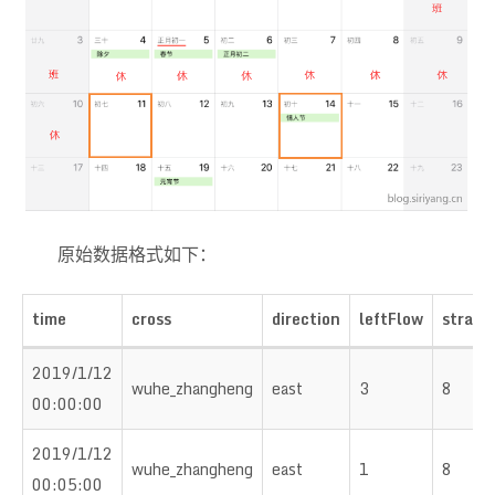
原始数据格式如下：
time
cross
direction
leftFlow
straig
2019/1/12
wuhe_zhangheng
east
3
8
00:00:00
2019/1/12
wuhe_zhangheng
east
1
8
00:05:00