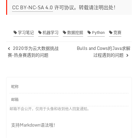
35
       schema = json.loads(
'{"wuhe_zhangheng":[
78
CC BY-NC-SA 4.0
    schema_model[
许可协议。转载请注明出处！
'model_type'
] = 
"Scikit_Learn"
36
       schema[
"wuhe_zhangheng"
] = result_data
79
with
open
(LOCAL_CONFIG_PATH, 
'w'
) 
as
 f:
37
       logger.info(
"end to post process"
)
80
        json.dump(schema_model, f)
38
return
 json.dumps(schema)
81
学习笔记
机器学习
数据挖掘
Python
竞赛
82
if
 __name__ == 
"__main__"
:
83
# copy data from obs to local
84
    mox.file.copy_parallel(OBS_DATA_PATH, LOCAL
2020华为云大数据挑战
Bulls and Cows的Java求解
85
# read and preprocess data
赛-热身赛遇到的问题
过程遇到的问题
86
    local_data = get_data(LOCAL_DATA_PATH)
87
# train model
88
    train_model()
89
# create config.json
90
    create_config()
91
# upload model to obs
92
    mox.file.copy(LOCAL_MODEL_PATH, OBS_MODEL_P
93
    mox.file.copy(LOCAL_CONFIG_PATH, OBS_CONFIG
邮箱不会公开，仅用于头像和收到他人回复通知。
94
print
(
"Model training has been completed!"
)