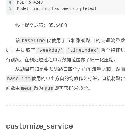
4
MSE: 5.4240
44
2019年02月12,多云,多云,21℃,18℃,无持续风向,1-2级,
17
print
(
'Copy procedure is completed !'
)
5
Model training has been completed!
45
2019年02月13,多云,多云,26℃,19℃,无持续风向,1-2级,
18
46
2019年02月14,多云,多云,26℃,18℃,无持续风向,1-2级,
19
OBS_DATA_PATH = 
"s3://obs-siribucket-bj4/traffi
线上提交成绩：35.6483
47
2019年02月15,多云,多云,26℃,19℃,无持续风向,1-2级,
20
LOCAL_DATA_PATH = 
'./dataset/train'
48
2019年02月16,多云,多云,26℃,19℃,无持续风向,1-2级,
21
OBS_MODEL_DIR = 
"s3://obs-siribucket-bj4/modelf
49
2019年02月17,多云,多云,24℃,18℃,无持续风向,1-2级,
22
OBS_MODEL_PATH = OBS_MODEL_DIR + 
"/modelfile.m"
该
仅使用了五和张衡路口的交通流量数
baseline
50
2019年02月18,小雨,小雨,21℃,17℃,东风,3-4级,东风,3
23
OBS_CONFIG_PATH = OBS_MODEL_DIR + 
"/config.json
据，并提取了
,
两个特征进
51
2019年02月19,小雨,多云,22℃,18℃,无持续风向,1-2级,
'weekday'
'timeindex'
24
LOCAL_MODEL_PATH = 
'./modelfile.m'
52
2019年02月20,多云,多云,27℃,21℃,无持续风向,1-2级,
25
LOCAL_CONFIG_PATH = 
'./config.json'
行训练。在预处理过程中对数据范围做了归一化压缩。
53
2019年02月21,小雨,小雨,27℃,19℃,无持续风向,1-2级,
26
从题目可知是要预测路口四个方向车流量之和，然而
54
2019年02月22,阴,阴,20℃,16℃,无持续风向,1-2级,无持
27
# read data of one day and one direction
55
2019年02月23,中雨,小雨,19℃,15℃,无持续风向,1-2级,
28
def
read_file
使用的单个方向的均值作为标签，直接将聚合
(
path, filename
):
baseline
56
2019年02月24,小雨,多云,18℃,11℃,无持续风向,1-2级,
29
    calfile = os.path.join(path, filename)
函数由
改为
即可获得64.8分。
mean
sum
57
2019年02月25,阴,阴,19℃,13℃,无持续风向,1-2级,无持
30
    original = pd.read_csv(calfile, header=
None
58
2019年02月26,多云,多云,22℃,16℃,无持续风向,1-2级,
31
    data = pd.DataFrame(columns=[
"time"
, 
"numbe
59
2019年02月27,多云,多云,25℃,19℃,无持续风向,1-2级,
32
    data[
"time"
] = original[
0
]
60
2019年02月28,多云,多云,27℃,19℃,无持续风向,1-2级,
33
    data[
"number"
] = original[
3
] + original[
4
] 
34
return
 data
customize_service
35
36
# read data of one day